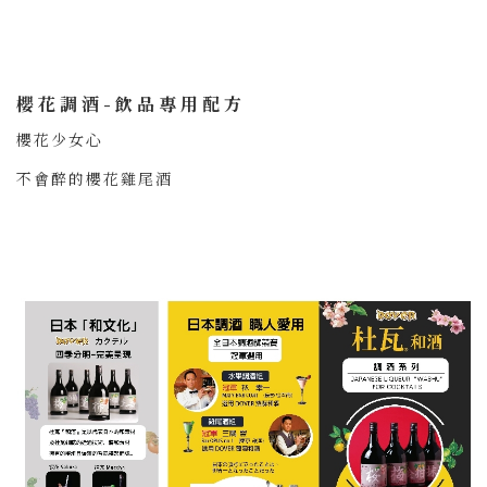
櫻花調酒-飲品專用配方
櫻花少女心
不會醉的櫻花雞尾酒
奢華高級的大人系無酒精調酒
＃
詳細資訊連結