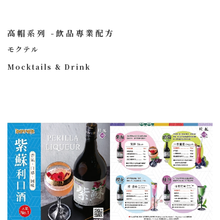
高帽系列 -飲品專業配方
モクテル
Mocktails & Drink
無酒精雞尾酒.飲品
＃聯絡我們