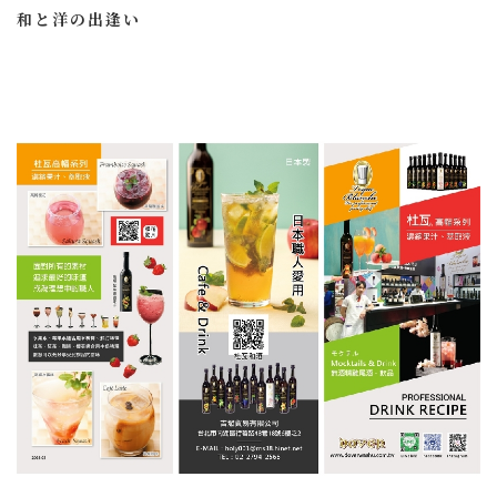
和と洋の出逢い
一流調酒師指定專用！細膩的造酒技術
將和酒融合東、西文化特色
把日本「和文化」春夏秋冬-完美呈現！
＃聯絡我們