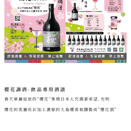
櫻花調酒-飲品專用酒譜
春天華麗綻放的"櫻花"象徵日本人充滿著希望､光明
櫻花的美麗色彩加上濃郁的大島櫻香氣釀製成"櫻花酒"
交織出令人完美記憶的味道及演出