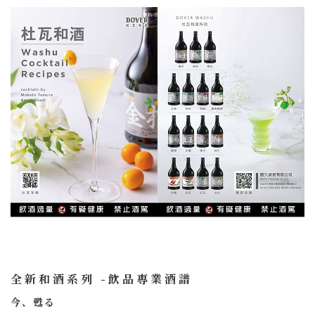
全新和酒系列 -飲品專業酒譜
今、甦る